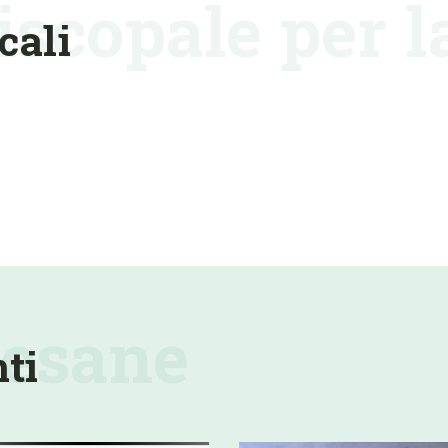
iscopale per l
cali
esane
ti