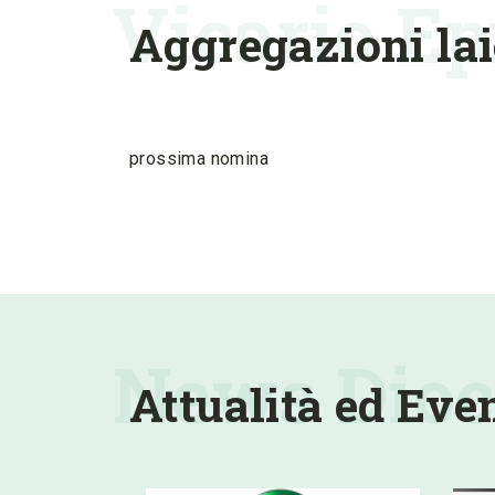
Vicario Ep
Aggregazioni lai
prossima nomina
News Dioc
Attualità ed Even