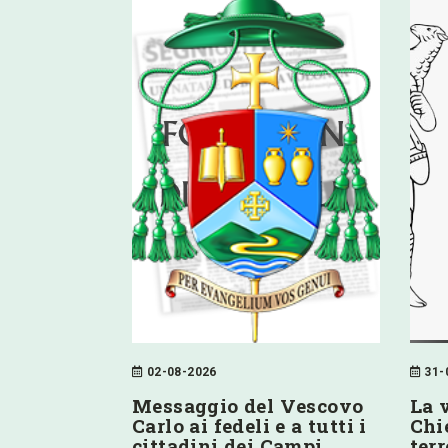
02-08-2026
31-
Messaggio del Vescovo
La 
Carlo ai fedeli e a tutti i
Chie
cittadini dei Campi
ter