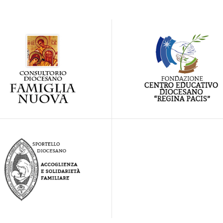
Visita il sito del Consultorio
Visita il sito del Centro Educa
Diocesano
Diocesano "Regina Pacis
link
link
sita la pagina dello Sportello
Diocesano di Accoglienza e
Solidarietà Familiare
link