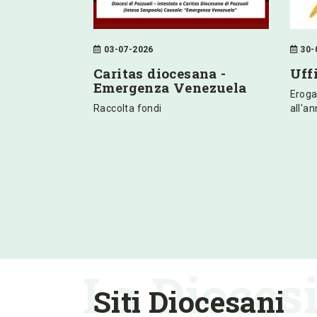
03-07-2026
30-
Caritas diocesana -
Uff
Emergenza Venezuela
Eroga
Raccolta fondi
all'a
La Dioces
Siti Diocesani