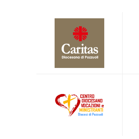
Visita il sito della Caritas Diocesana
link
Vi
Visita il Centro Diocesano Vocazioni
e Ministranti
link