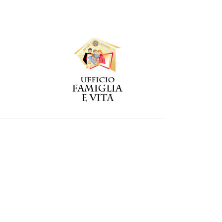
Visita la pagina dell'Ufficio per la
tivo
pastorale della Famiglia della diocesi
"
di Pozzuoli
link